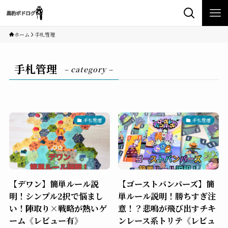
ホーム
手札管理
手札管理
– category –
手札管理
手札管理
【デワン】簡単ルール説
【ゴーストバンパーズ】簡
明！シンプル2択で悩まし
単ルール説明！勝ちすぎ注
い！陣取り×戦略が熱いゲ
意！？悲鳴が飛び出すチキ
ーム《レビュー有》
ンレース系トリテ《レビュ