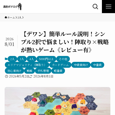
ホーム
2人
【デワン】簡単ルール説明！シン
2026
プル2択で悩ましい！陣取り×戦略
8/01
が熱いゲーム《レビュー有》
2人
3人
4人
5000円以上
その他
エリアマジョリティ（陣取り）
カードゲーム
中級者向け
中量級
初心者向け
戦略
手札管理
軽量級
2026年5月2日
2026年8月1日