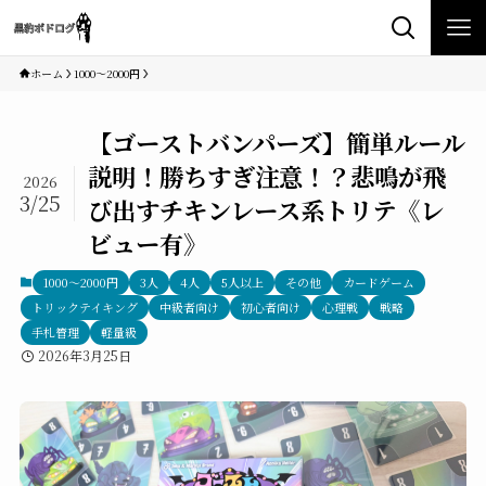
ホーム
1000〜2000円
【ゴーストバンパーズ】簡単ルール
説明！勝ちすぎ注意！？悲鳴が飛
2026
3/25
び出すチキンレース系トリテ《レ
ビュー有》
1000〜2000円
3人
4人
5人以上
その他
カードゲーム
トリックテイキング
中級者向け
初心者向け
心理戦
戦略
手札管理
軽量級
2026年3月25日