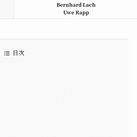
Bernhard Lach
Uwe Rapp
目次