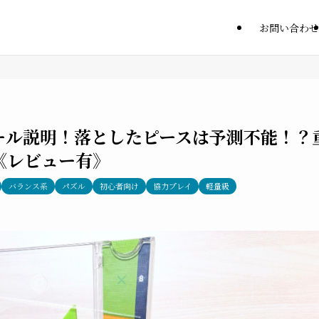
お問い合わせ
ール説明！落としたピースは予測不能！？
《レビュー有》
バランス系
パズル
初心者向け
協力プレイ
軽量級