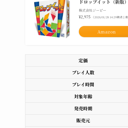
ドロップイット（新版
株式会社ジーピー
¥2,975
（2026/01/28 14:29時点
Amazon
定価
プレイ人数
プレイ時間
対象年齢
発売時期
販売元