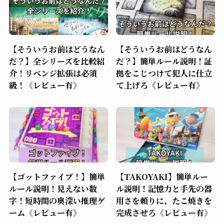
【そういうお前はどうなん
【そういうお前はどうなん
だ？】全シリーズを比較紹
だ？】簡単ルール説明！証
介！リベンジ拡張は必須
拠をこじつけて犯人に仕立
級！《レビュー有》
て上げろ《レビュー有》
【ゴットファイブ！】簡単
【TAKOYAKI】簡単ルー
ルール説明！見えない数
ル説明！記憶力と手先の器
字！短時間の奥深い推理ゲ
用さを頼りに、たこ焼きを
ーム《レビュー有》
完成させろ《レビュー有》