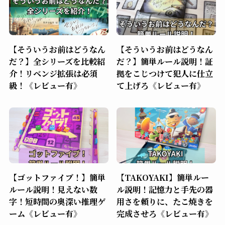
【そういうお前はどうなん
【そういうお前はどうなん
だ？】全シリーズを比較紹
だ？】簡単ルール説明！証
介！リベンジ拡張は必須
拠をこじつけて犯人に仕立
級！《レビュー有》
て上げろ《レビュー有》
【ゴットファイブ！】簡単
【TAKOYAKI】簡単ルー
ルール説明！見えない数
ル説明！記憶力と手先の器
字！短時間の奥深い推理ゲ
用さを頼りに、たこ焼きを
ーム《レビュー有》
完成させろ《レビュー有》