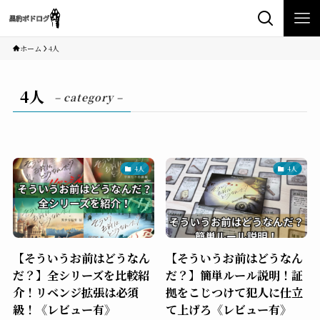
ホーム
4人
4人
– category –
4人
4人
【そういうお前はどうなん
【そういうお前はどうなん
だ？】全シリーズを比較紹
だ？】簡単ルール説明！証
介！リベンジ拡張は必須
拠をこじつけて犯人に仕立
級！《レビュー有》
て上げろ《レビュー有》